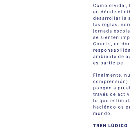
Como olvidar, 
en dónde el ni
desarrollar la
las reglas, no
jornada escola
se sienten im
Counts, en dond
responsabilida
ambiente de a
es participe.
Finalmente, n
comprensión) 
pongan a prue
través de acti
lo que estimul
haciéndolos pa
mundo.
TREN LÚDICO