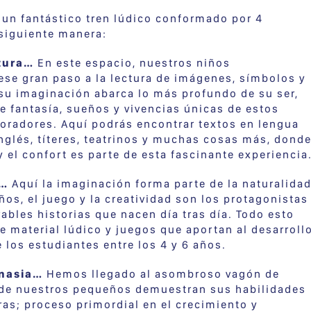
un fantástico tren lúdico conformado por 4
siguiente manera:
tura…
En este espacio, nuestros niños
se gran paso a la lectura de imágenes, símbolos y
su imaginación abarca lo más profundo de su ser,
 fantasía, sueños y vivencias únicas de estos
oradores. Aquí podrás encontrar textos en lengua
nglés, títeres, teatrinos y muchas cosas más, dond
 el confort es parte de esta fascinante experiencia
o…
Aquí la imaginación forma parte de la naturalida
ños, el juego y la creatividad son los protagonistas
ables historias que nacen día tras día. Todo esto
material lúdico y juegos que aportan al desarroll
 los estudiantes entre los 4 y 6 años.
nasia…
Hemos llegado al asombroso vagón de
de nuestros pequeños demuestran sus habilidades
ras; proceso primordial en el crecimiento y