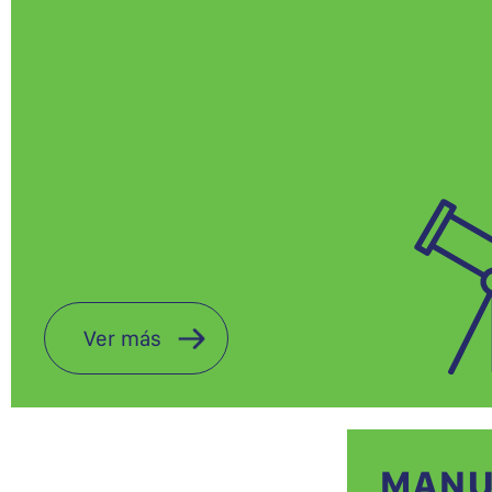
Ver más
MANU